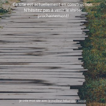
Ce site est actuellement en construction.
N'hésitez pas à venir le visiter
prochainement!
Je crée mon site avec
le meilleur hébergeur suisse
.