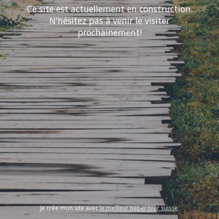
Ce site est actuellement en construction.
N'hésitez pas à venir le visiter
prochainement!
Je crée mon site avec
le meilleur hébergeur suisse
.